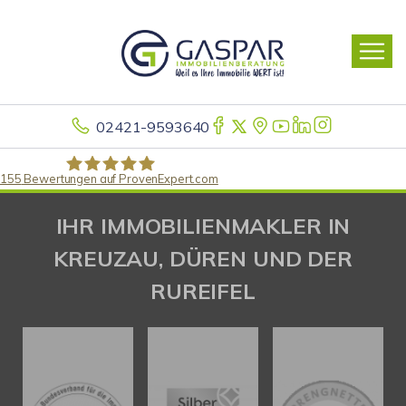
02421-9593640
155
Bewertungen auf ProvenExpert.com
Gaspar Immobilienberatung
IHR IMMOBILIENMAKLER IN
KREUZAU, DÜREN UND DER
RUREIFEL