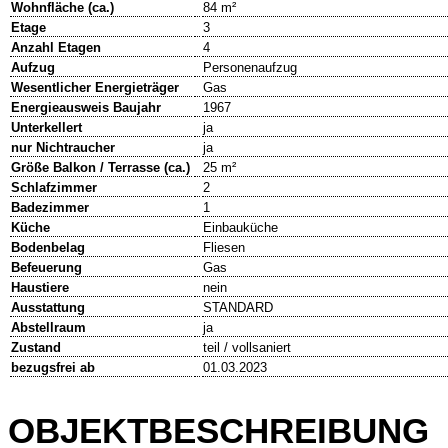
Wohnfläche (ca.)
84 m²
Etage
3
Anzahl Etagen
4
Aufzug
Personenaufzug
Wesentlicher Energieträger
Gas
Energieausweis Baujahr
1967
Unterkellert
ja
nur Nichtraucher
ja
Größe Balkon / Terrasse (ca.)
25 m²
Schlafzimmer
2
Badezimmer
1
Küche
Einbauküche
Bodenbelag
Fliesen
Befeuerung
Gas
Haustiere
nein
Ausstattung
STANDARD
Abstellraum
ja
Zustand
teil / vollsaniert
bezugsfrei ab
01.03.2023
OBJEKTBESCHREIBUNG