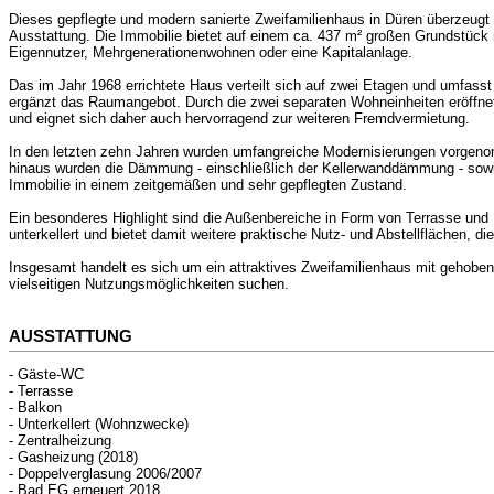
Dieses gepflegte und modern sanierte Zweifamilienhaus in Düren überzeugt
Ausstattung. Die Immobilie bietet auf einem ca. 437 m² großen Grundstück 
Eigennutzer, Mehrgenerationenwohnen oder eine Kapitalanlage.
Das im Jahr 1968 errichtete Haus verteilt sich auf zwei Etagen und umfas
ergänzt das Raumangebot. Durch die zwei separaten Wohneinheiten eröffnet
und eignet sich daher auch hervorragend zur weiteren Fremdvermietung.
In den letzten zehn Jahren wurden umfangreiche Modernisierungen vorgenom
hinaus wurden die Dämmung - einschließlich der Kellerwanddämmung - sowi
Immobilie in einem zeitgemäßen und sehr gepflegten Zustand.
Ein besonderes Highlight sind die Außenbereiche in Form von Terrasse und
unterkellert und bietet damit weitere praktische Nutz- und Abstellflächen,
Insgesamt handelt es sich um ein attraktives Zweifamilienhaus mit gehobene
vielseitigen Nutzungsmöglichkeiten suchen.
AUSSTATTUNG
- Gäste-WC
- Terrasse
- Balkon
- Unterkellert (Wohnzwecke)
- Zentralheizung
- Gasheizung (2018)
- Doppelverglasung 2006/2007
- Bad EG erneuert 2018