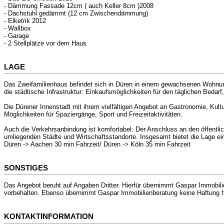
- Dämmung Fassade 12cm ( auch Keller 8cm )2008
- Dachstuhl gedämmt (12 cm Zwischendämmung)
- Elketrik 2012
- Wallbox
- Garage
- 2 Stellplätze vor dem Haus
LAGE
Das Zweifamilienhaus befindet sich in Düren in einem gewachsenen Wohnum
die städtische Infrastruktur: Einkaufsmöglichkeiten für den täglichen Bedar
Die Dürener Innenstadt mit ihrem vielfältigen Angebot an Gastronomie, Kultu
Möglichkeiten für Spaziergänge, Sport und Freizeitaktivitäten.
Auch die Verkehrsanbindung ist komfortabel: Der Anschluss an den öffentli
umliegenden Städte und Wirtschaftsstandorte. Insgesamt bietet die Lage ei
Düren -> Aachen 30 min Fahrzeit/ Düren -> Köln 35 min Fahrzeit
SONSTIGES
Das Angebot beruht auf Angaben Dritter. Hierfür übernimmt Gaspar Immobili
vorbehalten. Ebenso übernimmt Gaspar Immobilienberatung keine Haftung fü
KONTAKTINFORMATION