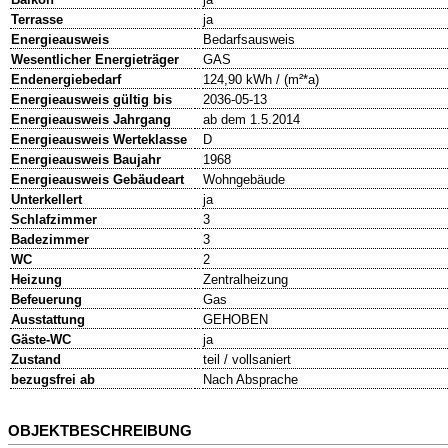
Terrasse
ja
Energieausweis
Bedarfsausweis
Wesentlicher Energieträger
GAS
Endenergiebedarf
124,90 kWh / (m²*a)
Energieausweis gültig bis
2036-05-13
Energieausweis Jahrgang
ab dem 1.5.2014
Energieausweis Werteklasse
D
Energieausweis Baujahr
1968
Energieausweis Gebäudeart
Wohngebäude
Unterkellert
ja
Schlafzimmer
3
Badezimmer
3
WC
2
Heizung
Zentralheizung
Befeuerung
Gas
Ausstattung
GEHOBEN
Gäste-WC
ja
Zustand
teil / vollsaniert
bezugsfrei ab
Nach Absprache
OBJEKTBESCHREIBUNG