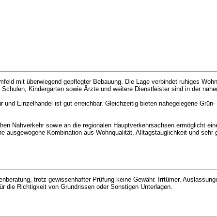
feld mit überwiegend gepflegter Bebauung. Die Lage verbindet ruhiges Wohn
f, Schulen, Kindergärten sowie Ärzte und weitere Dienstleister sind in der nä
r und Einzelhandel ist gut erreichbar. Gleichzeitig bieten nahegelegene Grün-
chen Nahverkehr sowie an die regionalen Hauptverkehrsachsen ermöglicht eine
ne ausgewogene Kombination aus Wohnqualität, Alltagstauglichkeit und sehr g
enberatung, trotz gewissenhafter Prüfung keine Gewähr. Irrtümer, Auslassun
r die Richtigkeit von Grundrissen oder Sonstigen Unterlagen.