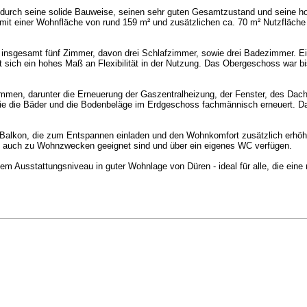
 durch seine solide Bauweise, seinen sehr guten Gesamtzustand und seine h
mit einer Wohnfläche von rund 159 m² und zusätzlichen ca. 70 m² Nutzfläche
st insgesamt fünf Zimmer, davon drei Schlafzimmer, sowie drei Badezimmer.
 sich ein hohes Maß an Flexibilität in der Nutzung. Das Obergeschoss war b
men, darunter die Erneuerung der Gaszentralheizung, der Fenster, des Dache
e die Bäder und die Bodenbeläge im Erdgeschoss fachmännisch erneuert. Dad
 Balkon, die zum Entspannen einladen und den Wohnkomfort zusätzlich erhöhen
 die auch zu Wohnzwecken geeignet sind und über ein eigenes WC verfügen.
m Ausstattungsniveau in guter Wohnlage von Düren - ideal für alle, die eine 