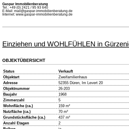
Gaspar Immobilienberatung
Tel.: +49 (0) 2421 / 95 93 640
E-Mail: mail@gaspar-immobilienberatung.de
Internet: www.gaspar-immobilienberatung.de
Einziehen und WOHLFÜHLEN in Gürzenic
OBJEKTÜBERSICHT
Status
Verkauft
Objektart
Zweifamilienhaus
Adresse
52355 Düren, Im Levert 20
Objektnummer
26-203
Baujahr
1968
Zimmerzahl
5
Wohnfläche (ca.)
159 m²
Nutzfläche (ca.)
70 m²
Grundstücksfläche (ca.)
437 m²
Anzahl Etagen
2
Balkon
ja