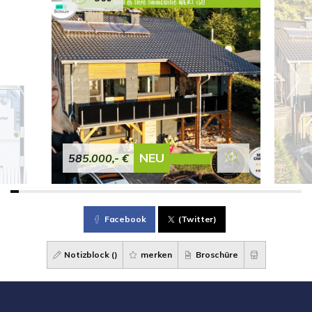
NEU
585.000,- €
Facebook
(Twitter)
Notizblock (
)
merken
Broschüre