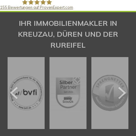
155
Bewertungen auf ProvenExpert.com
Gaspar Immobilienberatung
IHR IMMOBILIENMAKLER IN
KREUZAU, DÜREN UND DER
RUREIFEL