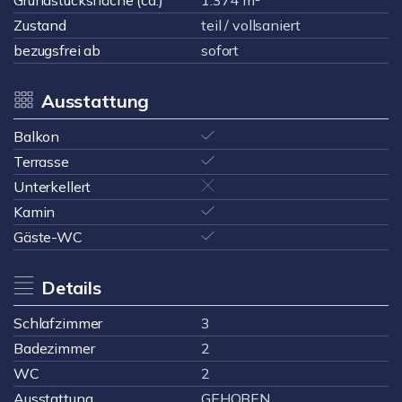
Grundstücksfläche (ca.)
1.374 m²
Zustand
teil / vollsaniert
bezugsfrei ab
sofort
Ausstattung
Balkon
Terrasse
Unterkellert
Kamin
Gäste-WC
Details
Schlafzimmer
3
Badezimmer
2
WC
2
Ausstattung
GEHOBEN