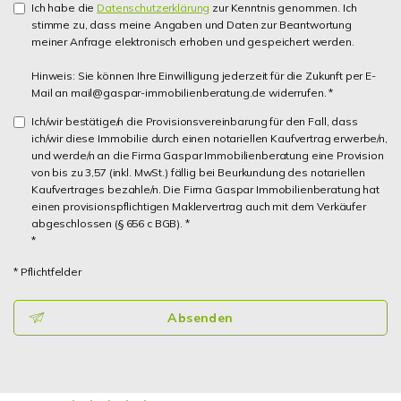
Ich habe die
Datenschutzerklärung
zur Kenntnis genommen. Ich
stimme zu, dass meine Angaben und Daten zur Beantwortung
meiner Anfrage elektronisch erhoben und gespeichert werden.
Hinweis: Sie können Ihre Einwilligung jederzeit für die Zukunft per E-
Mail an mail@gaspar-immobilienberatung.de widerrufen. *
Ich/wir bestätige/n die Provisionsvereinbarung für den Fall, dass
ich/wir diese Immobilie durch einen notariellen Kaufvertrag erwerbe/n,
und werde/n an die Firma Gaspar Immobilienberatung eine Provision
von bis zu 3,57 (inkl. MwSt.) fällig bei Beurkundung des notariellen
Kaufvertrages bezahle/n. Die Firma Gaspar Immobilienberatung hat
einen provisionspflichtigen Maklervertrag auch mit dem Verkäufer
abgeschlossen (§ 656 c BGB). *
*
* Pflichtfelder
Absenden