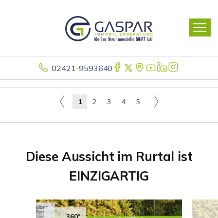
02421-9593640
1
2
3
4
5
Diese Aussicht im Rurtal ist
EINZIGARTIG
360°