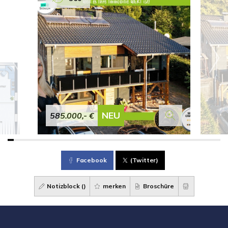
NEU
585.000,- €
Facebook
(Twitter)
Notizblock (
)
merken
Broschüre