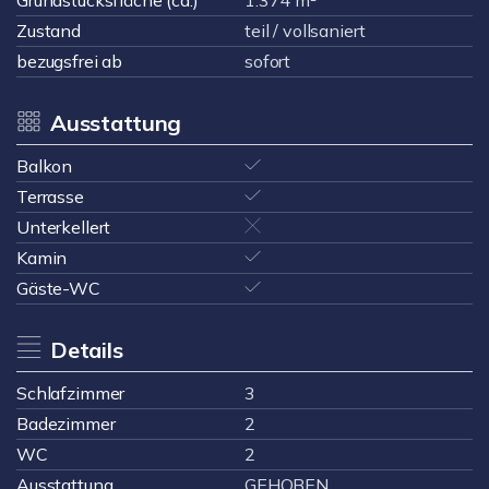
Grundstücksfläche (ca.)
1.374 m²
Zustand
teil / vollsaniert
bezugsfrei ab
sofort
Ausstattung
Balkon
Terrasse
Unterkellert
Kamin
Gäste-WC
Details
Schlafzimmer
3
Badezimmer
2
WC
2
Ausstattung
GEHOBEN