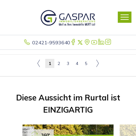
02421-9593640
1
2
3
4
5
Diese Aussicht im Rurtal ist
EINZIGARTIG
360°