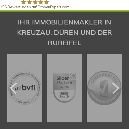
155
Bewertungen auf ProvenExpert.com
Gaspar Immobilienberatung
IHR IMMOBILIENMAKLER IN
KREUZAU, DÜREN UND DER
RUREIFEL