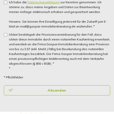
Ich habe die
Datenschutzerklärung
zur Kenntnis genommen. Ich
stimme zu, dass meine Angaben und Daten zur Beantwortung
meiner Anfrage elektronisch erhoben und gespeichert werden.
Hinweis: Sie können Ihre Einwilligung jederzeit für die Zukunft per E-
Mail an mail@gaspar-immobilienberatung.de widerrufen. *
Ich/wir bestätige/n die Provisionsvereinbarung für den Fall, dass
ich/wir diese Immobilie durch einen notariellen Kaufvertrag erwerbe/n,
und werde/n an die Firma Gaspar Immobilienberatung eine Provision
von bis zu 3,57 (inkl. MwSt.) fällig bei Beurkundung des notariellen
Kaufvertrages bezahle/n. Die Firma Gaspar Immobilienberatung hat
einen provisionspflichtigen Maklervertrag auch mit dem Verkäufer
abgeschlossen (§ 656 c BGB). *
*
* Pflichtfelder
Absenden