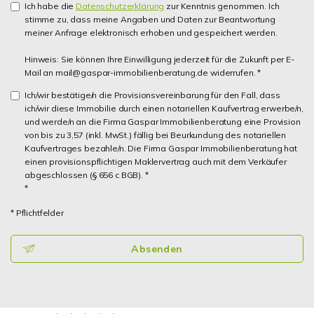
Ich habe die
Datenschutzerklärung
zur Kenntnis genommen. Ich
stimme zu, dass meine Angaben und Daten zur Beantwortung
meiner Anfrage elektronisch erhoben und gespeichert werden.
Hinweis: Sie können Ihre Einwilligung jederzeit für die Zukunft per E-
Mail an mail@gaspar-immobilienberatung.de widerrufen. *
Ich/wir bestätige/n die Provisionsvereinbarung für den Fall, dass
ich/wir diese Immobilie durch einen notariellen Kaufvertrag erwerbe/n,
und werde/n an die Firma Gaspar Immobilienberatung eine Provision
von bis zu 3,57 (inkl. MwSt.) fällig bei Beurkundung des notariellen
Kaufvertrages bezahle/n. Die Firma Gaspar Immobilienberatung hat
einen provisionspflichtigen Maklervertrag auch mit dem Verkäufer
abgeschlossen (§ 656 c BGB). *
*
* Pflichtfelder
Absenden