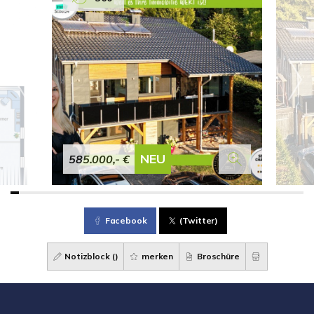
NEU
585.000,- €
Facebook
(Twitter)
Notizblock (
)
merken
Broschüre