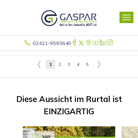
02421-9593640
1
2
3
4
5
Diese Aussicht im Rurtal ist
EINZIGARTIG
360°