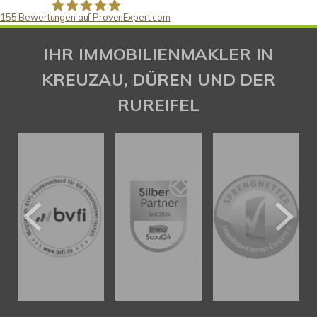
155
Bewertungen auf ProvenExpert.com
Gaspar Immobilienberatung
IHR IMMOBILIENMAKLER IN
KREUZAU, DÜREN UND DER
RUREIFEL