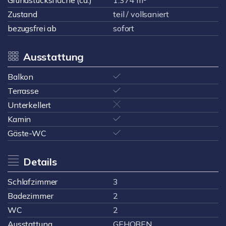
Grundstücksfläche (ca.)
1.374 m²
Zustand
teil / vollsaniert
bezugsfrei ab
sofort
Ausstattung
Balkon
Terrasse
Unterkellert
Kamin
Gäste-WC
Details
Schlafzimmer
3
Badezimmer
2
WC
2
Ausstattung
GEHOBEN