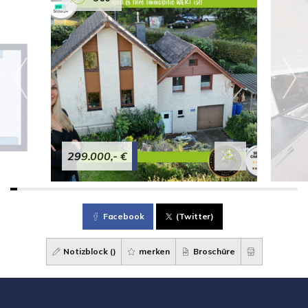
299.000,- €
Facebook
(Twitter)
Notizblock (
)
merken
Broschüre