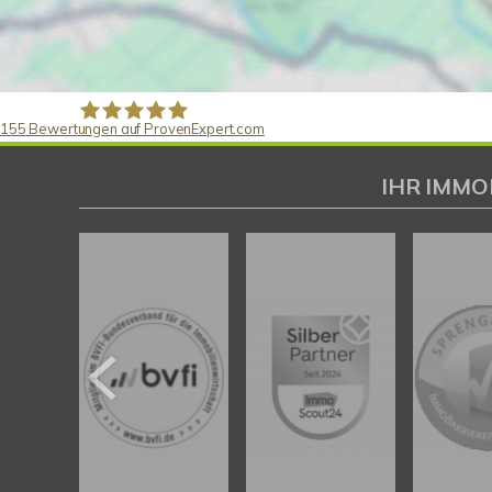
155
Bewertungen auf ProvenExpert.com
Gaspar Immobilienberatung
IHR IMMO