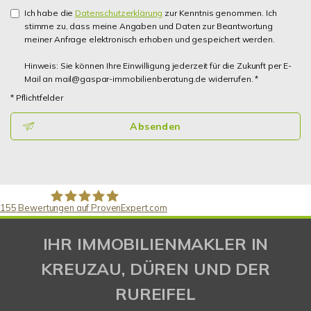
Ich habe die
Datenschutzerklärung
zur Kenntnis genommen. Ich
stimme zu, dass meine Angaben und Daten zur Beantwortung
meiner Anfrage elektronisch erhoben und gespeichert werden.
Hinweis: Sie können Ihre Einwilligung jederzeit für die Zukunft per E-
Mail an mail@gaspar-immobilienberatung.de widerrufen. *
* Pflichtfelder
Absenden
155
Bewertungen auf ProvenExpert.com
Gaspar Immobilienberatung
IHR IMMOBILIENMAKLER IN
KREUZAU, DÜREN UND DER
RUREIFEL