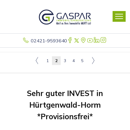
02421-9593640
1
2
3
4
5
Sehr guter INVEST in
Hürtgenwald-Horm
*Provisionsfrei*