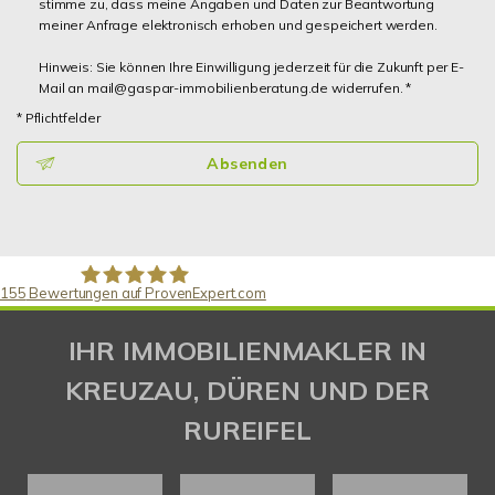
stimme zu, dass meine Angaben und Daten zur Beantwortung
meiner Anfrage elektronisch erhoben und gespeichert werden.
Hinweis: Sie können Ihre Einwilligung jederzeit für die Zukunft per E-
Mail an mail@gaspar-immobilienberatung.de widerrufen. *
* Pflichtfelder
Absenden
155
Bewertungen auf ProvenExpert.com
Gaspar Immobilienberatung
IHR IMMOBILIENMAKLER IN
KREUZAU, DÜREN UND DER
RUREIFEL