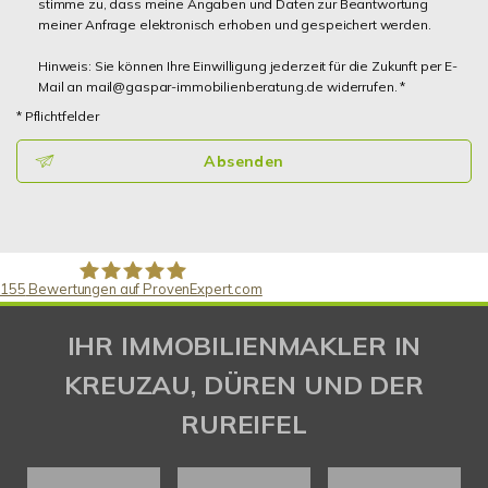
stimme zu, dass meine Angaben und Daten zur Beantwortung
meiner Anfrage elektronisch erhoben und gespeichert werden.
Hinweis: Sie können Ihre Einwilligung jederzeit für die Zukunft per E-
Mail an mail@gaspar-immobilienberatung.de widerrufen. *
* Pflichtfelder
Absenden
155
Bewertungen auf ProvenExpert.com
Gaspar Immobilienberatung
IHR IMMOBILIENMAKLER IN
KREUZAU, DÜREN UND DER
RUREIFEL