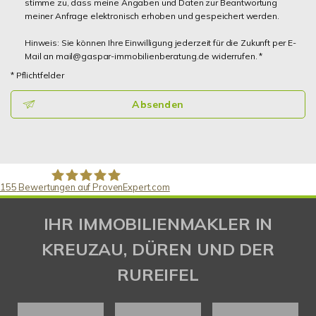
stimme zu, dass meine Angaben und Daten zur Beantwortung
meiner Anfrage elektronisch erhoben und gespeichert werden.
Hinweis: Sie können Ihre Einwilligung jederzeit für die Zukunft per E-
Mail an mail@gaspar-immobilienberatung.de widerrufen. *
* Pflichtfelder
Absenden
155
Bewertungen auf ProvenExpert.com
Gaspar Immobilienberatung
IHR IMMOBILIENMAKLER IN
KREUZAU, DÜREN UND DER
RUREIFEL