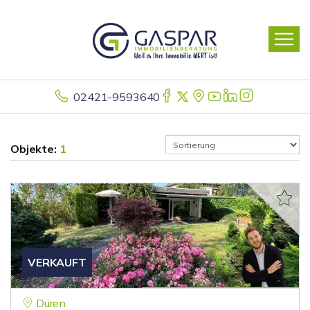
02421-9593640
Objekte:
1
VERKAUFT
Düren