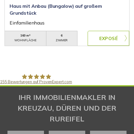
Haus mit Anbau (Bungalow) auf großem
Grundstück
Einfamilienhaus
160 m²
6
WOHNFLÄCHE
ZIMMER
155
Bewertungen auf ProvenExpert.com
Gaspar Immobilienberatung
IHR IMMOBILIENMAKLER IN
KREUZAU, DÜREN UND DER
RUREIFEL