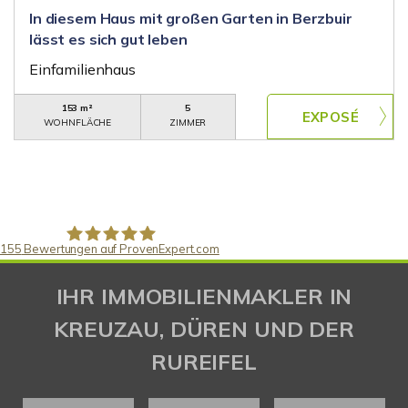
In diesem Haus mit großen Garten in Berzbuir
lässt es sich gut leben
Einfamilienhaus
153 m²
5
WOHNFLÄCHE
ZIMMER
155
Bewertungen auf ProvenExpert.com
Gaspar Immobilienberatung
IHR IMMOBILIENMAKLER IN
KREUZAU, DÜREN UND DER
RUREIFEL