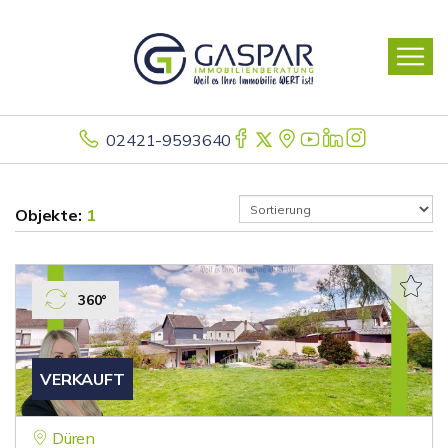
02421-9593640
Objekte:
1
360°
VERKAUFT
Düren