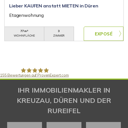
Lieber KAUFEN anstatt MIETEN in Düren
Etagenwohnung
77 m²
3
WOHNFLÄCHE
ZIMMER
155
Bewertungen auf ProvenExpert.com
Gaspar Immobilienberatung
IHR IMMOBILIENMAKLER IN
KREUZAU, DÜREN UND DER
RUREIFEL