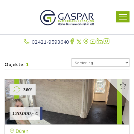
02421-9593640
Objekte:
1
360°
120.000,- €
Düren