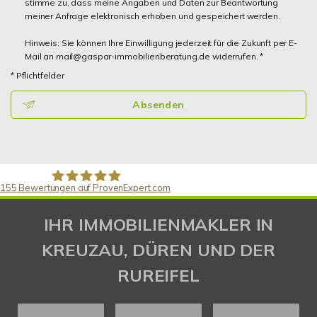
stimme zu, dass meine Angaben und Daten zur Beantwortung
meiner Anfrage elektronisch erhoben und gespeichert werden.
Hinweis: Sie können Ihre Einwilligung jederzeit für die Zukunft per E-
Mail an mail@gaspar-immobilienberatung.de widerrufen. *
* Pflichtfelder
Absenden
155
Bewertungen auf ProvenExpert.com
Gaspar Immobilienberatung
IHR IMMOBILIENMAKLER IN
KREUZAU, DÜREN UND DER
RUREIFEL