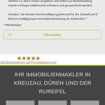
stimme zu, dass meine Angaben und Daten zur Beantwortung
meiner Anfrage elektronisch erhoben und gespeichert werden.
Hinweis: Sie können Ihre Einwilligung jederzeit für die Zukunft per E-
Mail an mail@gaspar-immobilienberatung.de widerrufen. *
* Pflichtfelder
Absenden
155
Bewertungen auf ProvenExpert.com
Gaspar Immobilienberatung
IHR IMMOBILIENMAKLER IN
KREUZAU, DÜREN UND DER
RUREIFEL