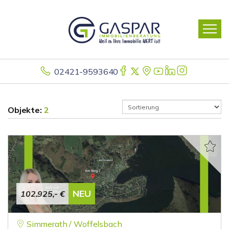
02421-9593640
Objekte:
2
NEU
102.925,- €
Simmerath / Woffelsbach