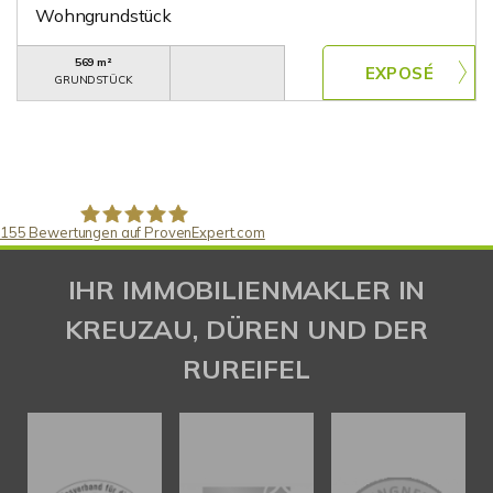
Wohngrundstück
569 m²
GRUNDSTÜCK
155
Bewertungen auf ProvenExpert.com
Gaspar Immobilienberatung
IHR IMMOBILIENMAKLER IN
KREUZAU, DÜREN UND DER
RUREIFEL