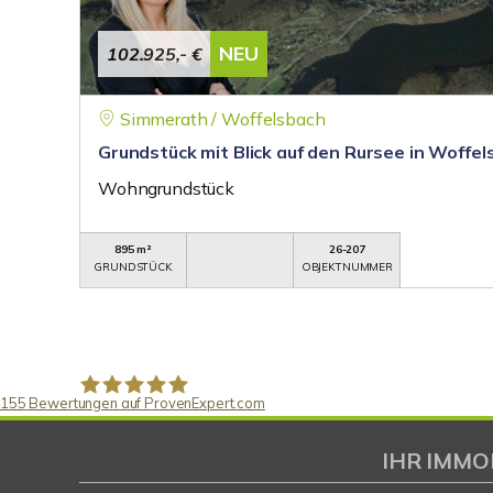
NEU
102.925,- €
Simmerath / Woffelsbach
Grundstück mit Blick auf den Rursee in Woffel
Wohngrundstück
895 m²
26-207
GRUNDSTÜCK
OBJEKTNUMMER
155
Bewertungen auf ProvenExpert.com
Gaspar Immobilienberatung
IHR IMMO