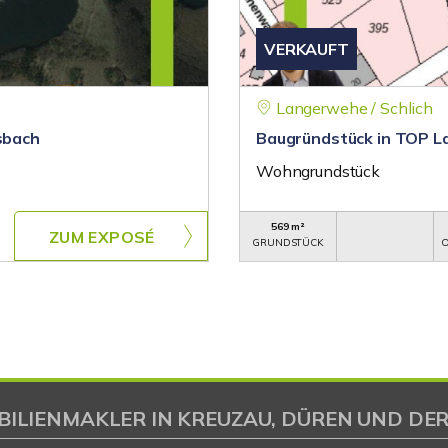
VERKAUFT
Langerwehe / Schlich
sbach
Baugründstück in TOP L
Wohngrundstück
569 m²
ZUM EXPOSÉ
GRUNDSTÜCK
O
BILIENMAKLER IN KREUZAU, DÜREN UND DER