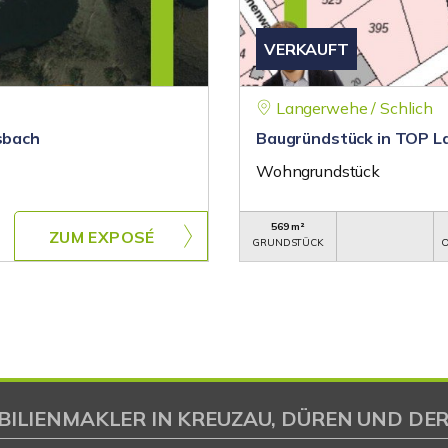
VERKAUFT
Langerwehe / Schlich
sbach
Baugründstück in TOP L
Wohngrundstück
569 m²
ZUM EXPOSÉ
GRUNDSTÜCK
O
BILIENMAKLER IN KREUZAU, DÜREN UND DER