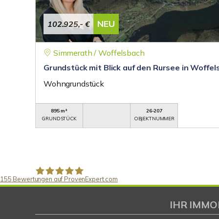
NEU
102.925,- €
Simmerath / Woffelsbach
Grundstück mit Blick auf den Rursee in Woffel
Wohngrundstück
895 m²
26-207
GRUNDSTÜCK
OBJEKTNUMMER
155
Bewertungen auf ProvenExpert.com
Gaspar Immobilienberatung
IHR IMMO