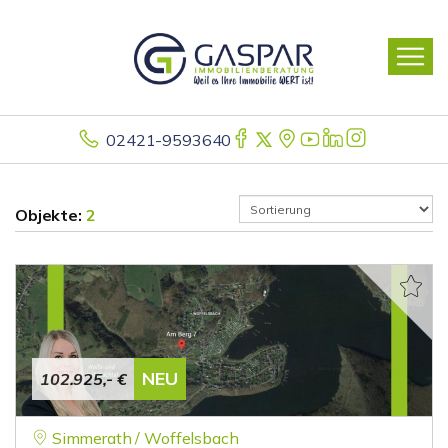
02421-9593640
Objekte:
2
NEU
102.925,- €
Simmerath / Woffelsbach