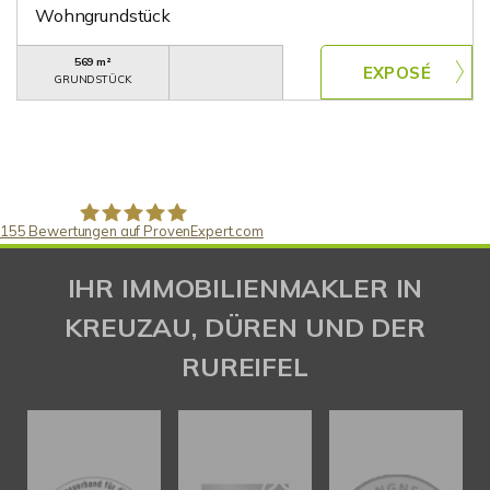
Wohngrundstück
569 m²
GRUNDSTÜCK
155
Bewertungen auf ProvenExpert.com
Gaspar Immobilienberatung
IHR IMMOBILIENMAKLER IN
KREUZAU, DÜREN UND DER
RUREIFEL