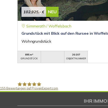
NEU
102.925,- €
Simmerath / Woffelsbach
Grundstück mit Blick auf den Rursee in Woffel
Wohngrundstück
895 m²
26-207
GRUNDSTÜCK
OBJEKTNUMMER
155
Bewertungen auf ProvenExpert.com
Gaspar Immobilienberatung
IHR IMMO