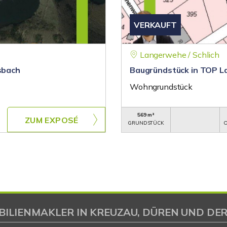
VERKAUFT
Langerwehe / Schlich
sbach
Baugründstück in TOP L
Wohngrundstück
569 m²
ZUM EXPOSÉ
GRUNDSTÜCK
O
BILIENMAKLER IN KREUZAU, DÜREN UND DER