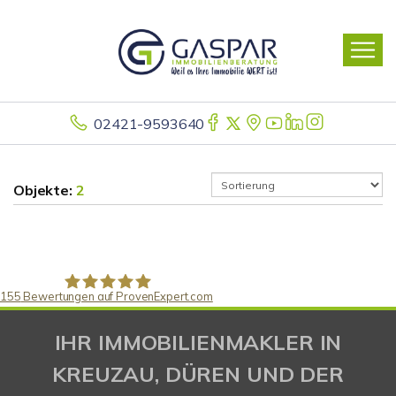
02421-9593640
Objekte:
2
155
Bewertungen auf ProvenExpert.com
Gaspar Immobilienberatung
IHR IMMOBILIENMAKLER IN
KREUZAU, DÜREN UND DER