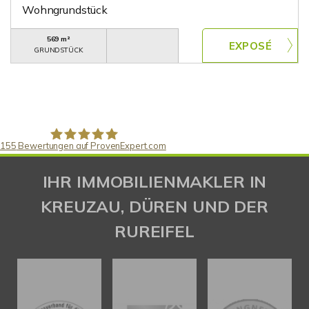
Wohngrundstück
569 m²
GRUNDSTÜCK
155
Bewertungen auf ProvenExpert.com
Gaspar Immobilienberatung
IHR IMMOBILIENMAKLER IN
KREUZAU, DÜREN UND DER
RUREIFEL