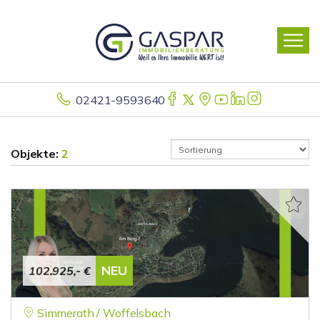
02421-9593640
Objekte:
2
NEU
102.925,- €
Simmerath / Woffelsbach