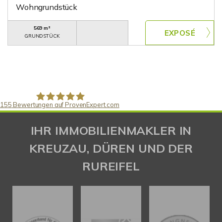
Wohngrundstück
569 m²
GRUNDSTÜCK
155
Bewertungen auf ProvenExpert.com
Gaspar Immobilienberatung
IHR IMMOBILIENMAKLER IN
KREUZAU, DÜREN UND DER
RUREIFEL