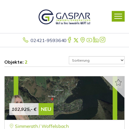
02421-9593640
Objekte:
2
NEU
102.925,- €
Simmerath / Woffelsbach