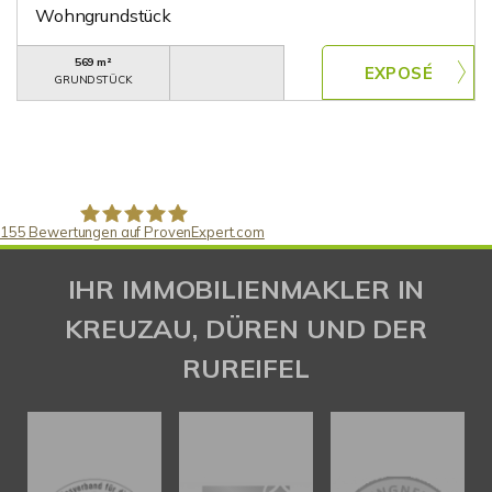
Wohngrundstück
569 m²
GRUNDSTÜCK
155
Bewertungen auf ProvenExpert.com
Gaspar Immobilienberatung
IHR IMMOBILIENMAKLER IN
KREUZAU, DÜREN UND DER
RUREIFEL