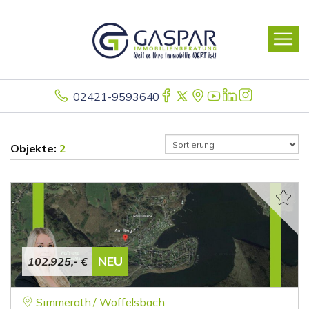
02421-9593640
Objekte:
2
NEU
102.925,- €
Simmerath / Woffelsbach