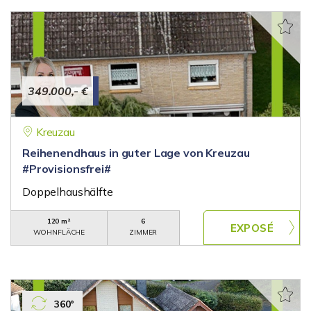
349.000,- €
Kreuzau
Reihenendhaus in guter Lage von Kreuzau
#Provisionsfrei#
Doppelhaushälfte
120 m²
6
WOHNFLÄCHE
ZIMMER
360°