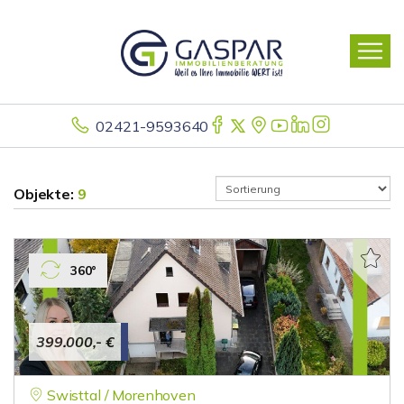
02421-9593640
Objekte:
9
360°
399.000,- €
Swisttal / Morenhoven