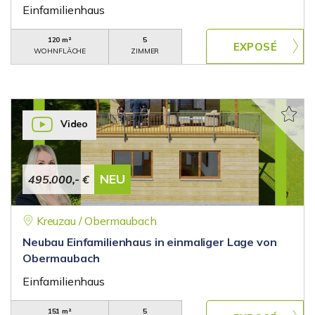
Einfamilienhaus
120 m²
5
WOHNFLÄCHE
ZIMMER
Video
NEU
495.000,- €
Kreuzau / Obermaubach
Neubau Einfamilienhaus in einmaliger Lage von
Obermaubach
Einfamilienhaus
151 m²
5