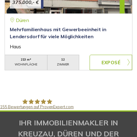
375.000,- €
Düren
Mehrfamilienhaus mit Gewerbeeinheit in
Lendersdorf für viele Möglichkeiten
Haus
213 m²
12
WOHNFLÄCHE
ZIMMER
155
Bewertungen auf ProvenExpert.com
Gaspar Immobilienberatung
IHR IMMOBILIENMAKLER IN
KREUZAU, DÜREN UND DER