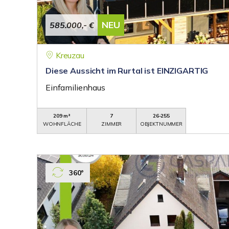
NEU
585.000,- €
Kreuzau
Diese Aussicht im Rurtal ist EINZIGARTIG
Einfamilienhaus
209 m²
7
26-255
WOHNFLÄCHE
ZIMMER
OBJEKTNUMMER
360°