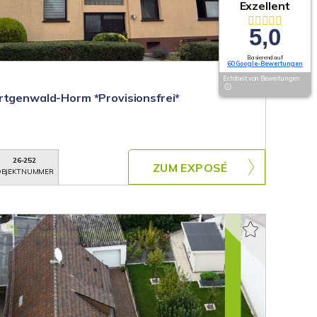
Exzellent
5,0
Basierend auf
60 Google-Bewertungen
Echtheit von Bewertungen
rtgenwald-Horm *Provisionsfrei*
26-252
ZUM EXPOSÉ
BJEKTNUMMER