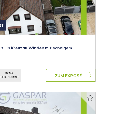
RT
mizil in Kreuzau-Winden mit sonnigem
26-251
ZUM EXPOSÉ
BJEKTNUMMER