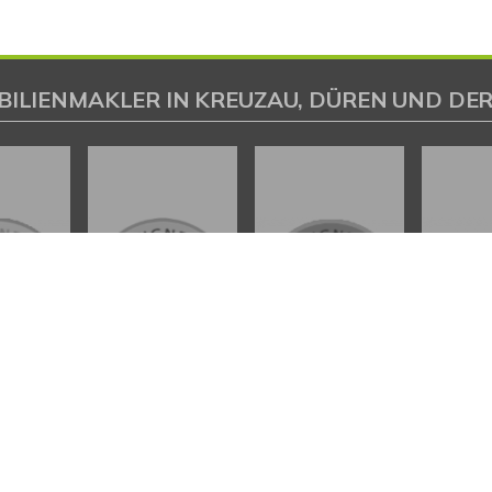
BILIENMAKLER IN KREUZAU, DÜREN UND DER
L
INHALT