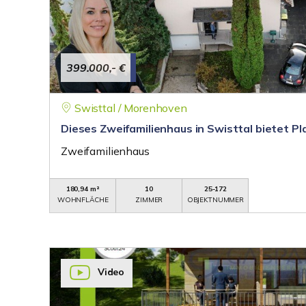
399.000,- €
Swisttal / Morenhoven
Dieses Zweifamilienhaus in Swisttal bietet Pla
Zweifamilienhaus
180,94 m²
10
25-172
WOHNFLÄCHE
ZIMMER
OBJEKTNUMMER
Video