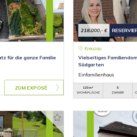
218.000,- €
RESERVIE
Kreuzau
tz für die ganze Familie
Vielseitiges Familiendo
Südgarten
Einfamilienhaus
ZUM EXPOSÉ
120 m²
5
WOHNFLÄCHE
ZIMMER
O