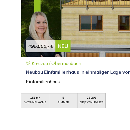
NEU
495.000,- €
Kreuzau / Obermaubach
Neubau Einfamilienhaus in einmaliger Lage v
Einfamilienhaus
151 m²
5
26-206
WOHNFLÄCHE
ZIMMER
OBJEKTNUMMER