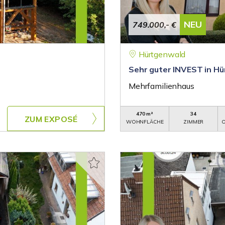
NEU
749.000,- €
Hürtgenwald
Sehr guter INVEST in Hü
Mehrfamilienhaus
470 m²
34
ZUM EXPOSÉ
WOHNFLÄCHE
ZIMMER
O