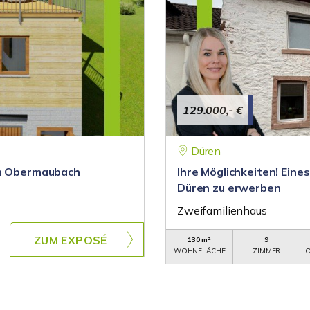
129.000,- €
Düren
on Obermaubach
Ihre Möglichkeiten! Eine
Düren zu erwerben
Zweifamilienhaus
ZUM EXPOSÉ
130 m²
9
WOHNFLÄCHE
ZIMMER
O