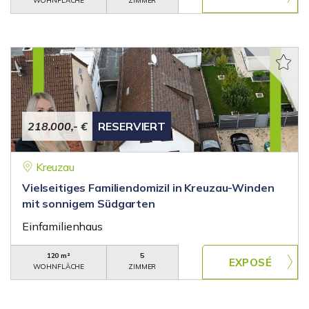
WOHNFLÄCHE
ZIMMER
218.000,- €
RESERVIERT
Kreuzau
Vielseitiges Familiendomizil in Kreuzau-Winden
mit sonnigem Südgarten
Einfamilienhaus
120 m²
5
WOHNFLÄCHE
ZIMMER