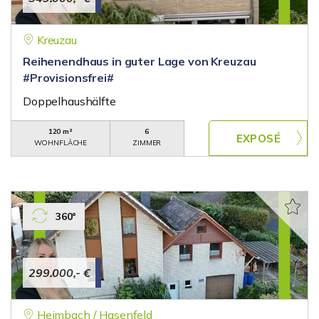
Kreuzau
Reihenendhaus in guter Lage von Kreuzau
#Provisionsfrei#
Doppelhaushälfte
120 m²
6
WOHNFLÄCHE
ZIMMER
360°
299.000,- €
Heimbach / Hasenfeld