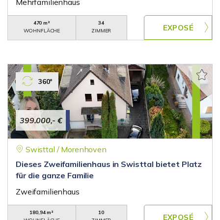
Mehrfamilienhaus
470 m²
34
WOHNFLÄCHE
ZIMMER
360°
399.000,- €
Swisttal / Morenhoven
Dieses Zweifamilienhaus in Swisttal bietet Platz
für die ganze Familie
Zweifamilienhaus
180,94 m²
10