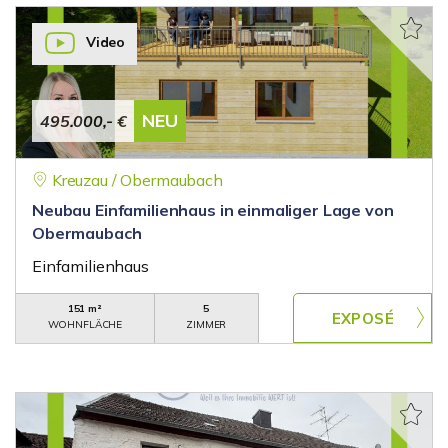
Video
NEU
495.000,- €
Kreuzau / Obermaubach
Neubau Einfamilienhaus in einmaliger Lage von
Obermaubach
Einfamilienhaus
151 m²
5
WOHNFLÄCHE
ZIMMER