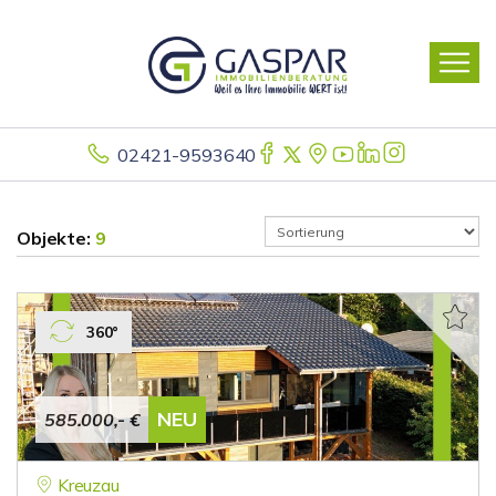
02421-9593640
Objekte:
9
360°
NEU
585.000,- €
Kreuzau