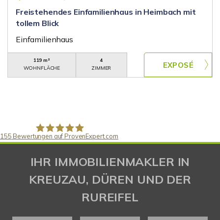
Freistehendes Einfamilienhaus in Heimbach mit
tollem Blick
Einfamilienhaus
119 m²
4
WOHNFLÄCHE
ZIMMER
155
Bewertungen auf ProvenExpert.com
Gaspar Immobilienberatung
IHR IMMOBILIENMAKLER IN
KREUZAU, DÜREN UND DER
RUREIFEL