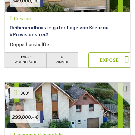
349.000,- €
Kreuzau
Reihenendhaus in guter Lage von Kreuzau
#Provisionsfrei#
Doppelhaushälfte
120 m²
6
WOHNFLÄCHE
ZIMMER
360°
299.000,- €
Heimbach / Hasenfeld