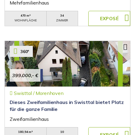
Mehrfamilienhaus
470 m²
34
WOHNFLÄCHE
ZIMMER
360°
399.000,- €
Swisttal / Morenhoven
Dieses Zweifamilienhaus in Swisttal bietet Platz
für die ganze Familie
Zweifamilienhaus
180,94 m²
10