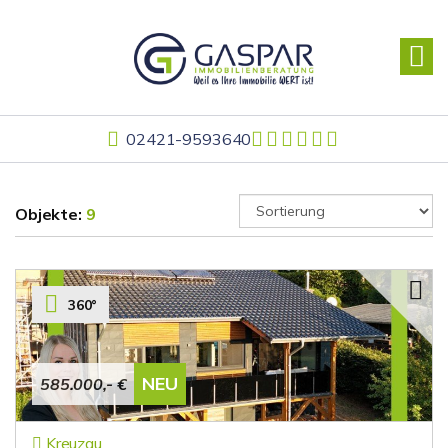
02421-9593640
Objekte:
9
360°
NEU
585.000,- €
Kreuzau