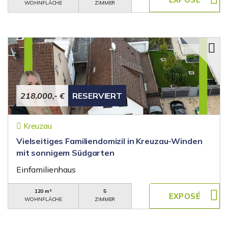
WOHNFLÄCHE
ZIMMER
218.000,- €
RESERVIERT
Kreuzau
Vielseitiges Familiendomizil in Kreuzau-Winden
mit sonnigem Südgarten
Einfamilienhaus
120 m²
5
WOHNFLÄCHE
ZIMMER