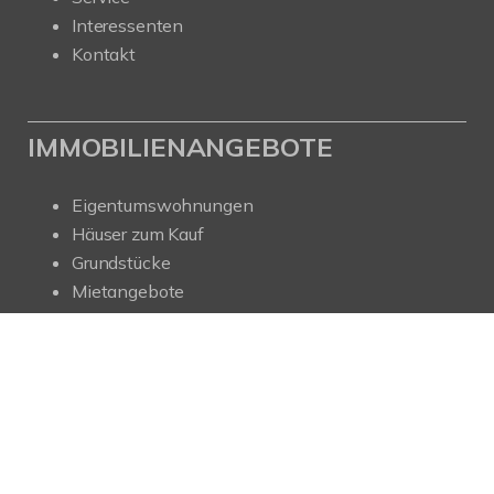
Interessenten
Kontakt
IMMOBILIENANGEBOTE
Eigentumswohnungen
Häuser zum Kauf
Grundstücke
Mietangebote
Renditeobjekte
Gewerbeimmobilien
© Ihr Immobilienmakler in Kreuzau und Düren!
Powered by Immonia GmbH