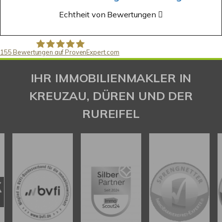
Echtheit von Bewertungen
155
Bewertungen auf ProvenExpert.com
Gaspar Immobilienberatung
IHR IMMOBILIENMAKLER IN
KREUZAU, DÜREN UND DER
RUREIFEL