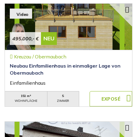
Video
NEU
495.000,- €
Kreuzau / Obermaubach
Neubau Einfamilienhaus in einmaliger Lage von
Obermaubach
Einfamilienhaus
151 m²
5
WOHNFLÄCHE
ZIMMER