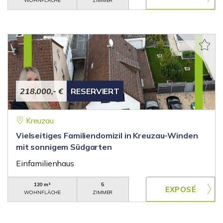
WOHNFLÄCHE
ZIMMER
218.000,- €
RESERVIERT
Kreuzau
Vielseitiges Familiendomizil in Kreuzau-Winden
mit sonnigem Südgarten
Einfamilienhaus
120 m²
5
WOHNFLÄCHE
ZIMMER