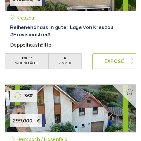
Kreuzau
Reihenendhaus in guter Lage von Kreuzau
#Provisionsfrei#
Doppelhaushälfte
120 m²
6
WOHNFLÄCHE
ZIMMER
360°
299.000,- €
Heimbach / Hasenfeld