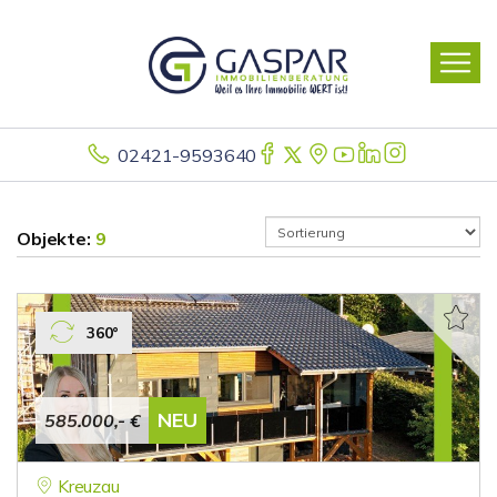
02421-9593640
Objekte:
9
360°
NEU
585.000,- €
Kreuzau