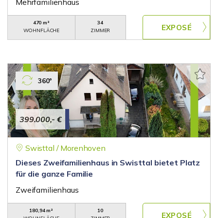
Mehrfamilienhaus
470 m²
34
WOHNFLÄCHE
ZIMMER
360°
399.000,- €
Swisttal / Morenhoven
Dieses Zweifamilienhaus in Swisttal bietet Platz
für die ganze Familie
Zweifamilienhaus
180,94 m²
10