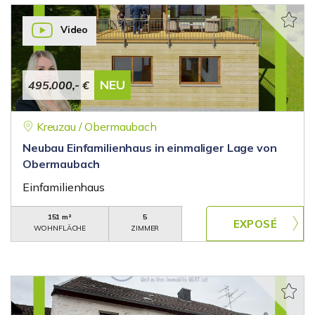
Video
NEU
495.000,- €
Kreuzau / Obermaubach
Neubau Einfamilienhaus in einmaliger Lage von
Obermaubach
Einfamilienhaus
151 m²
5
WOHNFLÄCHE
ZIMMER