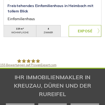
Freistehendes Einfamilienhaus in Heimbach mit
tollem Blick
Einfamilienhaus
119 m²
4
WOHNFLÄCHE
ZIMMER
155
Bewertungen auf ProvenExpert.com
Gaspar Immobilienberatung
IHR IMMOBILIENMAKLER IN
KREUZAU, DÜREN UND DER
RUREIFEL