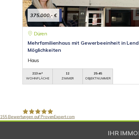
375.000,- €
Düren
Mehrfamilienhaus mit Gewerbeeinheit in Lende
Möglichkeiten
Haus
213 m²
12
25-45
WOHNFLÄCHE
ZIMMER
OBJEKTNUMMER
155
Bewertungen auf ProvenExpert.com
Gaspar Immobilienberatung
IHR IMMO