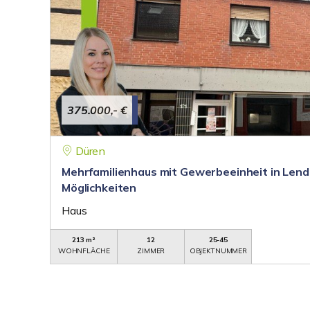
375.000,- €
Düren
Mehrfamilienhaus mit Gewerbeeinheit in Lende
Möglichkeiten
Haus
213 m²
12
25-45
WOHNFLÄCHE
ZIMMER
OBJEKTNUMMER