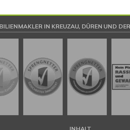
BILIENMAKLER IN KREUZAU, DÜREN UND DER
L
INHALT