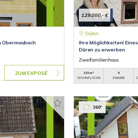
129.000,- €
Düren
on Obermaubach
Ihre Möglichkeiten! Eine
Düren zu erwerben
Zweifamilienhaus
ZUM EXPOSÉ
130 m²
9
WOHNFLÄCHE
ZIMMER
O
360°