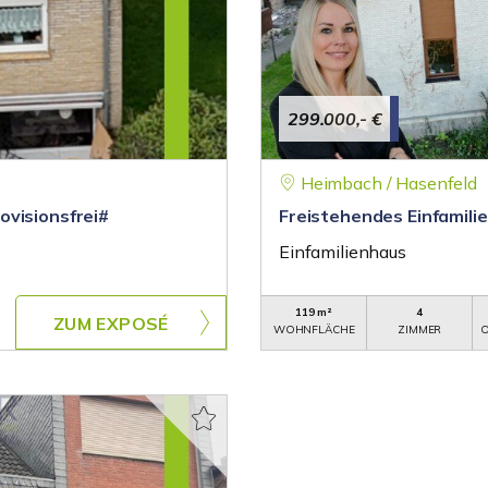
299.000,- €
Heimbach / Hasenfeld
ovisionsfrei#
Freistehendes Einfamilie
Einfamilienhaus
119 m²
4
ZUM EXPOSÉ
WOHNFLÄCHE
ZIMMER
O