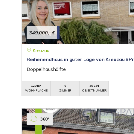
349.000,- €
Kreuzau
Reihenendhaus in guter Lage von Kreuzau #Pr
Doppelhaushälfte
120 m²
6
25-191
WOHNFLÄCHE
ZIMMER
OBJEKTNUMMER
360°