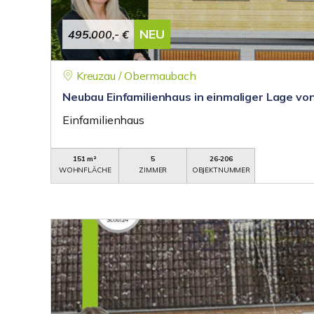
NEU
495.000,- €
Kreuzau / Obermaubach
Neubau Einfamilienhaus in einmaliger Lage v
Einfamilienhaus
151 m²
5
26-206
WOHNFLÄCHE
ZIMMER
OBJEKTNUMMER