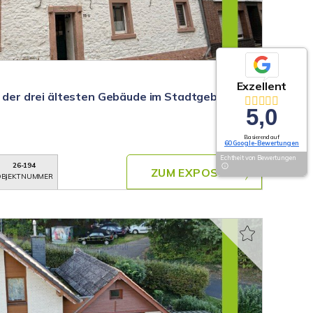
Exzellent
s der drei ältesten Gebäude im Stadtgebiet
5,0
Basierend auf
60 Google-Bewertungen
Echtheit von Bewertungen
26-194
ZUM EXPOSÉ
BJEKTNUMMER