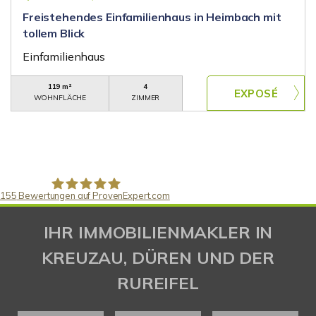
Freistehendes Einfamilienhaus in Heimbach mit
tollem Blick
Einfamilienhaus
119 m²
4
WOHNFLÄCHE
ZIMMER
155
Bewertungen auf ProvenExpert.com
Gaspar Immobilienberatung
IHR IMMOBILIENMAKLER IN
KREUZAU, DÜREN UND DER
RUREIFEL