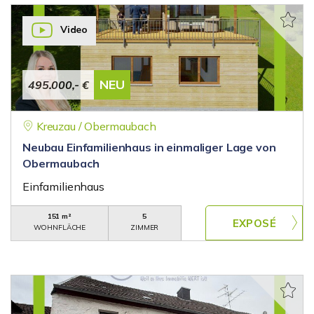
Video
NEU
495.000,- €
Kreuzau / Obermaubach
Neubau Einfamilienhaus in einmaliger Lage von
Obermaubach
Einfamilienhaus
151 m²
5
WOHNFLÄCHE
ZIMMER