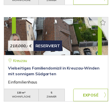
WOHNFLÄCHE
ZIMMER
218.000,- €
RESERVIERT
Kreuzau
Vielseitiges Familiendomizil in Kreuzau-Winden
mit sonnigem Südgarten
Einfamilienhaus
120 m²
5
WOHNFLÄCHE
ZIMMER