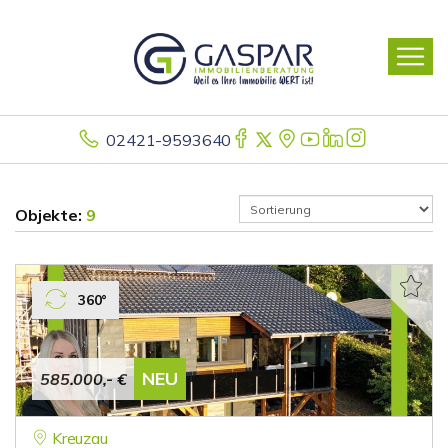
02421-9593640
Objekte:
9
360°
NEU
585.000,- €
Kreuzau