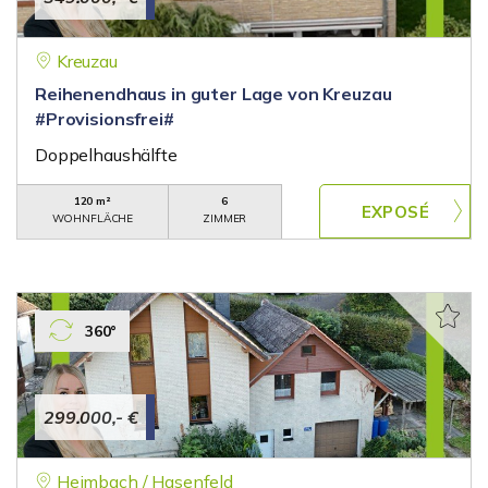
Kreuzau
Reihenendhaus in guter Lage von Kreuzau
#Provisionsfrei#
Doppelhaushälfte
120 m²
6
WOHNFLÄCHE
ZIMMER
360°
299.000,- €
Heimbach / Hasenfeld