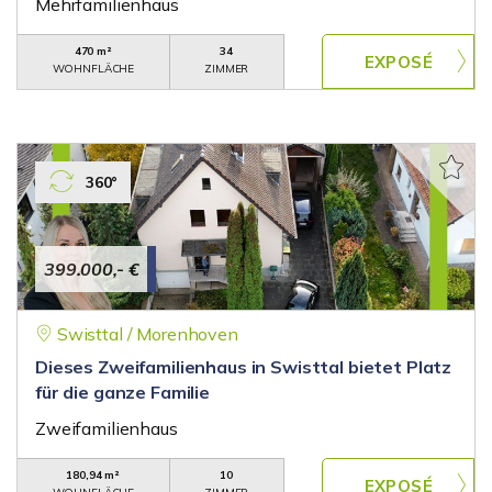
Mehrfamilienhaus
470 m²
34
WOHNFLÄCHE
ZIMMER
360°
399.000,- €
Swisttal / Morenhoven
Dieses Zweifamilienhaus in Swisttal bietet Platz
für die ganze Familie
Zweifamilienhaus
180,94 m²
10