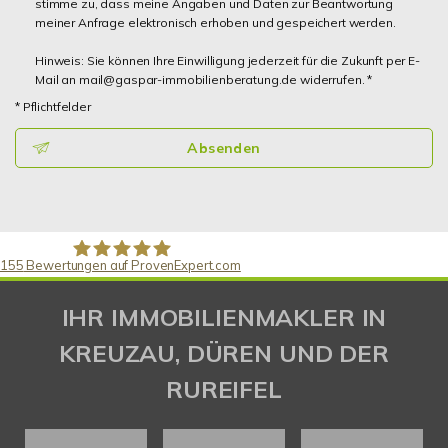
stimme zu, dass meine Angaben und Daten zur Beantwortung
meiner Anfrage elektronisch erhoben und gespeichert werden.
Hinweis: Sie können Ihre Einwilligung jederzeit für die Zukunft per E-
Mail an mail@gaspar-immobilienberatung.de widerrufen. *
* Pflichtfelder
Absenden
155
Bewertungen auf ProvenExpert.com
Gaspar Immobilienberatung
IHR IMMOBILIENMAKLER IN
KREUZAU, DÜREN UND DER
RUREIFEL