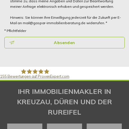
stimme zu, dass meine Angaben und Daten zur Beantwortung
meiner Anfrage elektronisch erhoben und gespeichert werden.
Hinweis: Sie können Ihre Einwilligung jederzeit für die Zukunft per E-
Mail an mail@gaspar-immobilienberatung.de widerrufen. *
* Pflichtfelder
Absenden
155
Bewertungen auf ProvenExpert.com
Gaspar Immobilienberatung
IHR IMMOBILIENMAKLER IN
KREUZAU, DÜREN UND DER
RUREIFEL