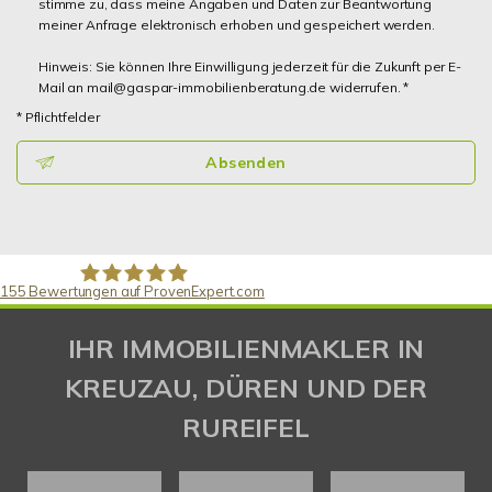
stimme zu, dass meine Angaben und Daten zur Beantwortung
meiner Anfrage elektronisch erhoben und gespeichert werden.
Hinweis: Sie können Ihre Einwilligung jederzeit für die Zukunft per E-
Mail an mail@gaspar-immobilienberatung.de widerrufen. *
* Pflichtfelder
Absenden
155
Bewertungen auf ProvenExpert.com
Gaspar Immobilienberatung
IHR IMMOBILIENMAKLER IN
KREUZAU, DÜREN UND DER
RUREIFEL