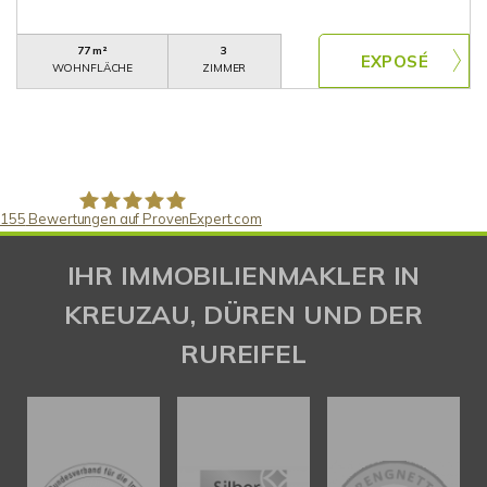
77 m²
3
WOHNFLÄCHE
ZIMMER
155
Bewertungen auf ProvenExpert.com
Gaspar Immobilienberatung
IHR IMMOBILIENMAKLER IN
KREUZAU, DÜREN UND DER
RUREIFEL