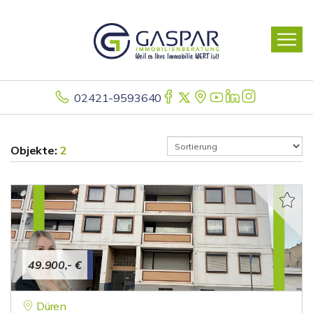
02421-9593640
Objekte:
2
49.900,- €
Düren