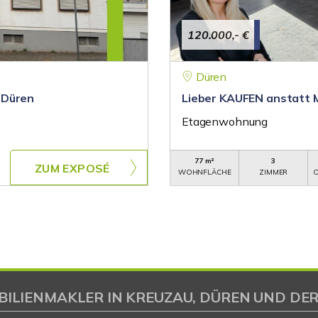
120.000,- €
Düren
 Düren
Lieber KAUFEN anstatt 
Etagenwohnung
77 m²
3
ZUM EXPOSÉ
WOHNFLÄCHE
ZIMMER
O
BILIENMAKLER IN KREUZAU, DÜREN UND DER