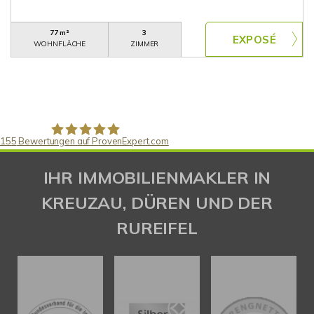
77 m²
3
WOHNFLÄCHE
ZIMMER
155
Bewertungen auf ProvenExpert.com
Gaspar Immobilienberatung
IHR IMMOBILIENMAKLER IN
KREUZAU, DÜREN UND DER
RUREIFEL