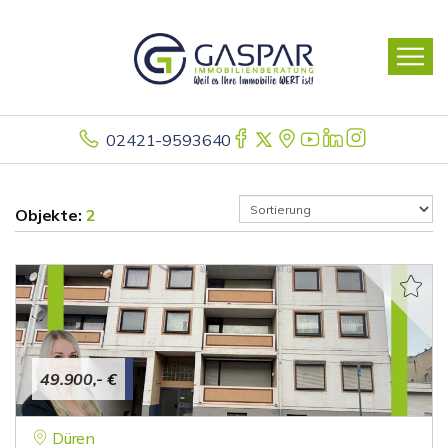
02421-9593640
Objekte:
2
49.900,- €
Düren