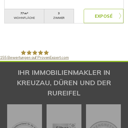
77 m²
3
WOHNFLÄCHE
ZIMMER
155
Bewertungen auf ProvenExpert.com
Gaspar Immobilienberatung
IHR IMMOBILIENMAKLER IN
KREUZAU, DÜREN UND DER
RUREIFEL