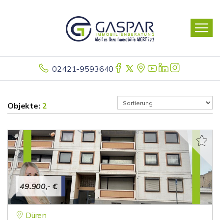
02421-9593640
Objekte:
2
49.900,- €
Düren