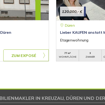
120.000,- €
Düren
 Düren
Lieber KAUFEN anstatt 
Etagenwohnung
77 m²
3
ZUM EXPOSÉ
WOHNFLÄCHE
ZIMMER
O
BILIENMAKLER IN KREUZAU, DÜREN UND DER