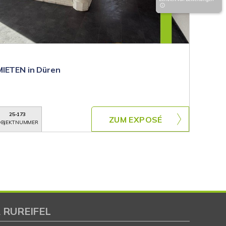
MIETEN in Düren
25-173
ZUM EXPOSÉ
BJEKTNUMMER
 RUREIFEL