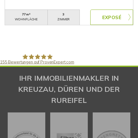
77 m²
3
WOHNFLÄCHE
ZIMMER
155
Bewertungen auf ProvenExpert.com
Gaspar Immobilienberatung
IHR IMMOBILIENMAKLER IN
KREUZAU, DÜREN UND DER
RUREIFEL