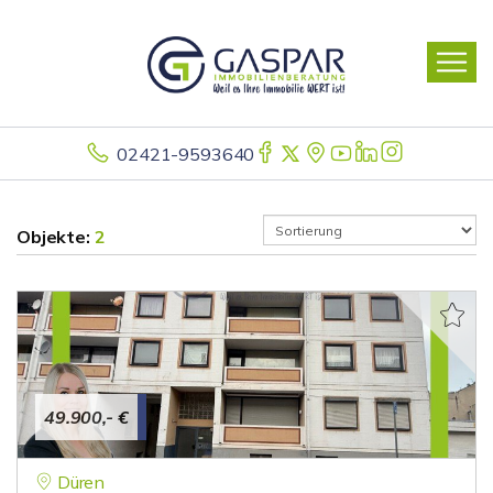
02421-9593640
Objekte:
2
49.900,- €
Düren