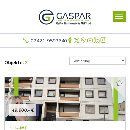
02421-9593640
Objekte:
2
49.900,- €
Düren