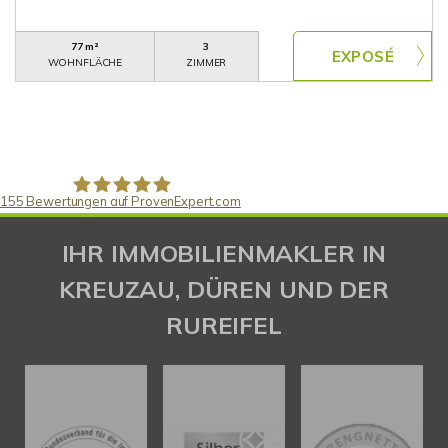
77 m²
3
WOHNFLÄCHE
ZIMMER
155
Bewertungen auf ProvenExpert.com
Gaspar Immobilienberatung
IHR IMMOBILIENMAKLER IN
KREUZAU, DÜREN UND DER
RUREIFEL