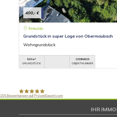
400,- €
Kreuzau
Grundstück in super Lage von Obermaubach
Wohngrundstück
520 m²
115904515
GRUNDSTÜCK
OBJEKTNUMMER
155
Bewertungen auf ProvenExpert.com
Gaspar Immobilienberatung
IHR IMMO