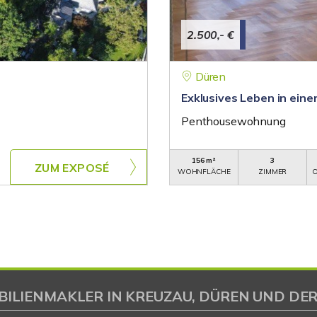
2.500,- €
Düren
Exklusives Leben in ein
Penthousewohnung
156 m²
3
ZUM EXPOSÉ
WOHNFLÄCHE
ZIMMER
O
BILIENMAKLER IN KREUZAU, DÜREN UND DER