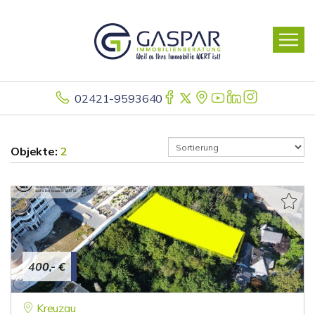
02421-9593640
Objekte:
2
400,- €
Kreuzau