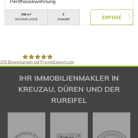
Penthousewohnung
156 m²
3
WOHNFLÄCHE
ZIMMER
155
Bewertungen auf ProvenExpert.com
Gaspar Immobilienberatung
IHR IMMOBILIENMAKLER IN
KREUZAU, DÜREN UND DER
RUREIFEL