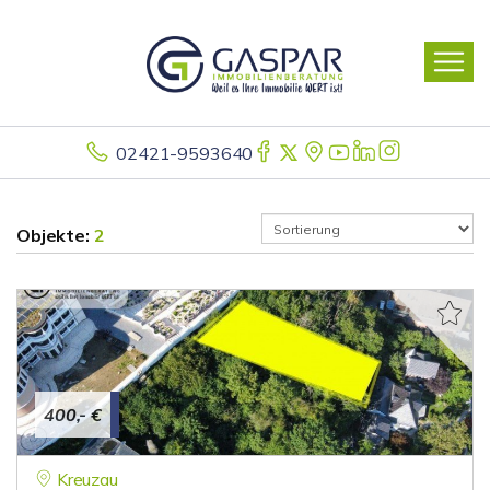
02421-9593640
Objekte:
2
400,- €
Kreuzau