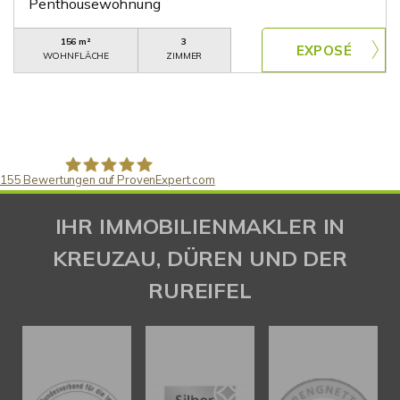
Penthousewohnung
156 m²
3
WOHNFLÄCHE
ZIMMER
155
Bewertungen auf ProvenExpert.com
Gaspar Immobilienberatung
IHR IMMOBILIENMAKLER IN
KREUZAU, DÜREN UND DER
RUREIFEL