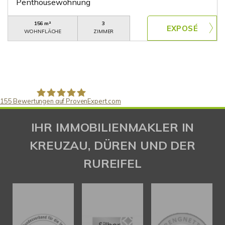
Penthousewohnung
156 m²
3
WOHNFLÄCHE
ZIMMER
155
Bewertungen auf ProvenExpert.com
Gaspar Immobilienberatung
IHR IMMOBILIENMAKLER IN
KREUZAU, DÜREN UND DER
RUREIFEL