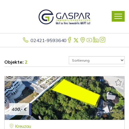
02421-9593640
Objekte:
2
400,- €
Kreuzau