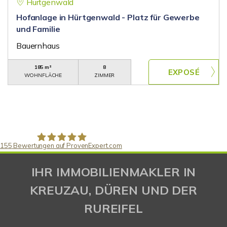
Hürtgenwald
Hofanlage in Hürtgenwald - Platz für Gewerbe
und Familie
Bauernhaus
185 m²
8
WOHNFLÄCHE
ZIMMER
155
Bewertungen auf ProvenExpert.com
Gaspar Immobilienberatung
IHR IMMOBILIENMAKLER IN
KREUZAU, DÜREN UND DER
RUREIFEL