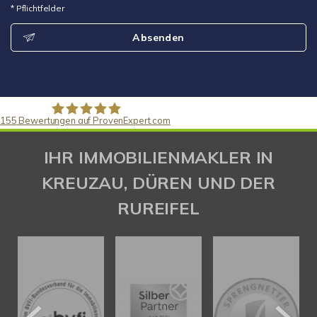
* Pflichtfelder
Absenden
155
Bewertungen auf ProvenExpert.com
Gaspar Immobilienberatung
IHR IMMOBILIENMAKLER IN
KREUZAU, DÜREN UND DER
RUREIFEL